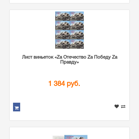
Лист виньеток «Zа Отечество Zа Победу Zа
Правду»
1 384 руб.