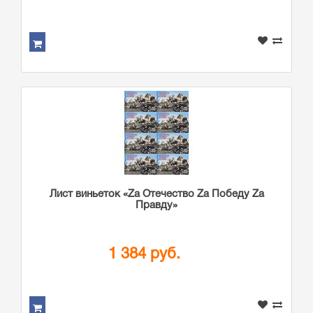
Лист виньеток «Zа Отечество Zа Победу Zа
Правду»
1 384 руб.