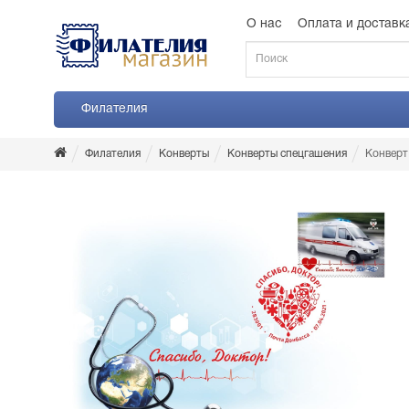
О нас
Оплата и доставк
Филателия
Филателия
Конверты
Конверты спецгашения
Конверт