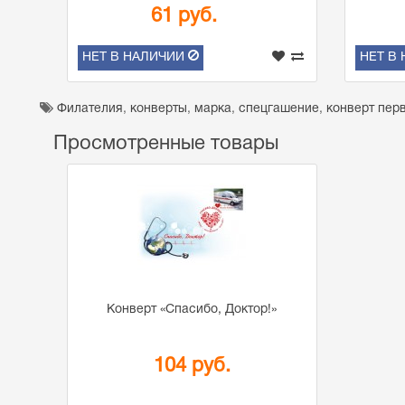
61 руб.
НЕТ В НАЛИЧИИ
НЕТ В
Филателия
,
конверты
,
марка
,
спецгашение
,
конверт пер
Просмотренные товары
Конверт «Спасибо, Доктор!»
104 руб.