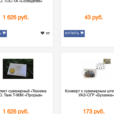
О. ТОС-1А «Солнцепёк»
1 626 руб.
43 руб.
Ь
КУПИТЬ
ект сувенирный «Техника
Конверт с сувенирным шт
. Танк Т-90М «Прорыв»
УАЗ-СГР «Буханка»
1 626 руб.
173 руб.