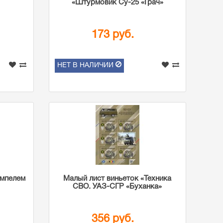
«Штурмовик Су-25 «Грач»
173 руб.
НЕТ В НАЛИЧИИ
емпелем
Малый лист виньеток «Техника
СВО. УАЗ-СГР «Буханка»
356 руб.