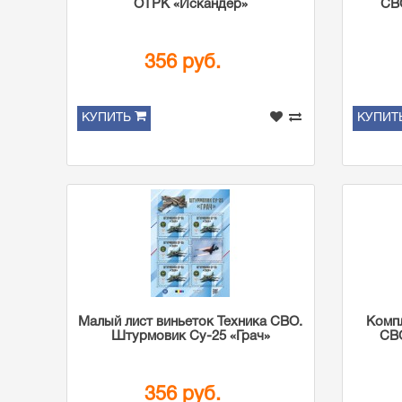
ОТРК «Искандер»
СВ
356 руб.
КУПИТЬ
КУПИТ
Малый лист виньеток Техника СВО.
Компл
Штурмовик Су-25 «Грач»
СВО
356 руб.