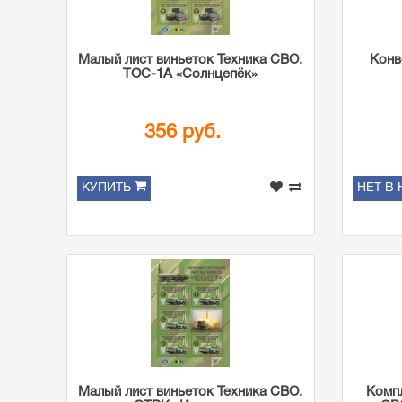
Малый лист виньеток Техника СВО.
Конв
ТОС-1А «Солнцепёк»
356 руб.
КУПИТЬ
НЕТ В
Малый лист виньеток Техника СВО.
Компл