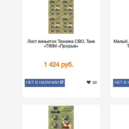
Лист виньеток Техника СВО. Танк
Малый 
«Т90М «Прорыв»
1 424 руб.
НЕТ В НАЛИЧИИ
НЕТ В