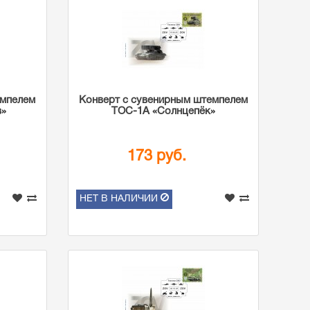
емпелем
Конверт с сувенирным штемпелем
в»
ТОС-1А «Солнцепёк»
173 руб.
НЕТ В НАЛИЧИИ