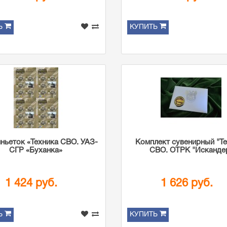
Ь
КУПИТЬ
иньеток «Техника СВО. УАЗ-
Комплект сувенирный "Т
СГР «Буханка»
СВО. ОТРК "Исканде
1 424 руб.
1 626 руб.
Ь
КУПИТЬ