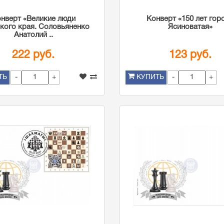
нверт «Великие люди
Конверт «150 лет гор
кого края. Соловьяненко
Ясиноватая»
Анатолий ..
222 руб.
123 руб.
-
+
-
+
ТЬ
КУПИТЬ