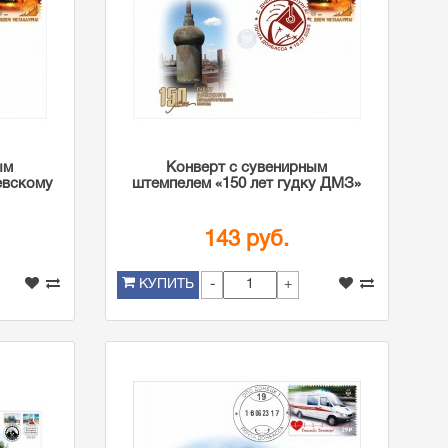
ым
Конверт с сувенирным
евскому
штемпелем «150 лет гудку ДМЗ»
143 руб.
-
+
КУПИТЬ