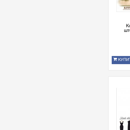
К
шт
КУПИ