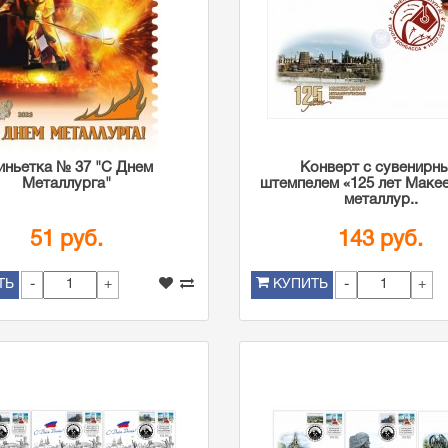
иньетка № 37 "С Днем
Конверт с сувенирн
Металлурга"
штемпелем «125 лет Маке
металлур..
51 руб.
143 руб.
-
+
-
+
ТЬ
КУПИТЬ