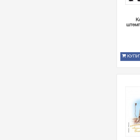
К
штемп
КУПИ