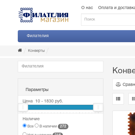
О нас
Оплата и доставк
Филателия
Конверты
Филателия
Конв
Сравн
Параметры
Цена
10
-
1830
руб.
10
Наличие
25
169
666
1830
272
Все
В наличии