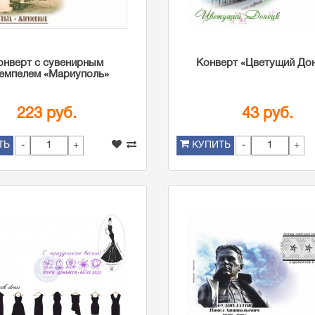
онверт с сувенирным
Конверт «Цветущий До
емпелем «Мариуполь»
223 руб.
43 руб.
-
+
-
+
ТЬ
КУПИТЬ