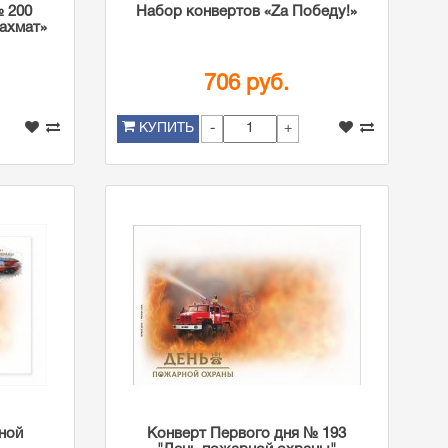
№ 200
Набор конвертов «Zа Победу!»
ахмат»
706 руб.
-
+
КУПИТЬ
ной
Конверт Первого дня № 193