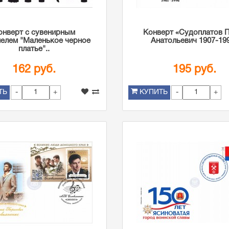
онверт с сувенирным
Конверт «Судоплатов 
елем "Маленькое черное
Анатольевич 1907-19
платье"..
162 руб.
195 руб.
-
+
-
+
ТЬ
КУПИТЬ