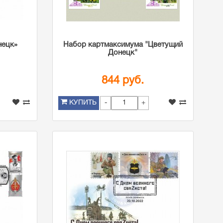
нецк»
Набор картмаксимума "Цветущий
Донецк"
844 руб.
-
+
КУПИТЬ