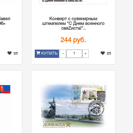
Павел
Конверт с сувенирным
96»
штемпелем "С Днем военного
свяZиста!"..
244 руб.
-
+
КУПИТЬ