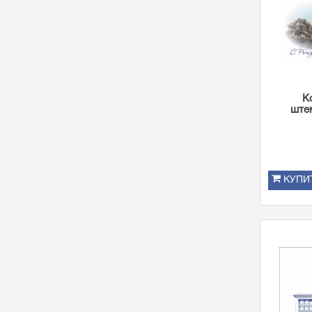
К
ште
КУПИ