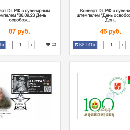
ерт DL РФ с сувенирным
Конверт DL РФ с сувен
мпелем "08.09.23 День
штемпелем "День освобо
освобож..
Дон..
87 руб.
46 руб.
-
+
-
+
ТЬ
КУПИТЬ