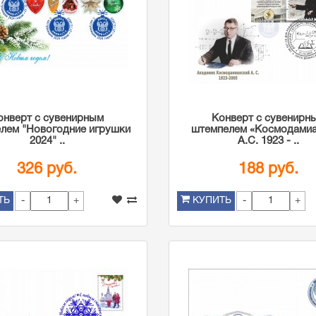
онверт с сувенирным
Конверт с сувенирн
лем "Новогодние игрушки
штемпелем «Космодами
2024" ..
А.С. 1923 - ..
326 руб.
188 руб.
-
+
-
+
ТЬ
КУПИТЬ