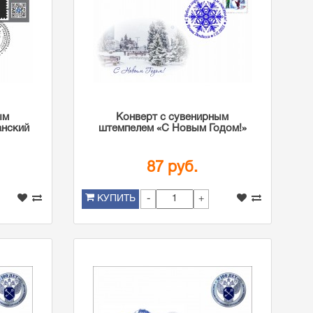
ым
Конверт с сувенирным
анский
штемпелем «С Новым Годом!»
87 руб.
-
+
КУПИТЬ