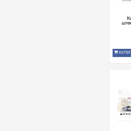
К
ште
КУПИ