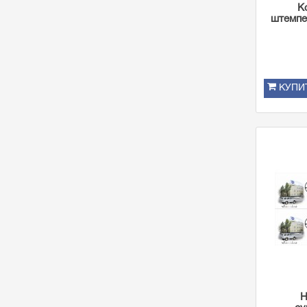
К
штемпе
КУПИ
Н