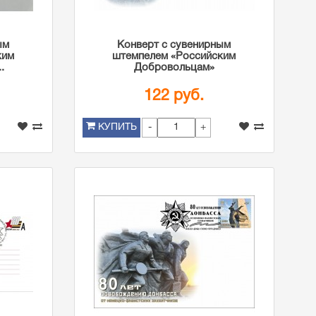
ым
Конверт с сувенирным
ким
штемпелем «Российским
.
Добровольцам»
122 руб.
-
+
КУПИТЬ