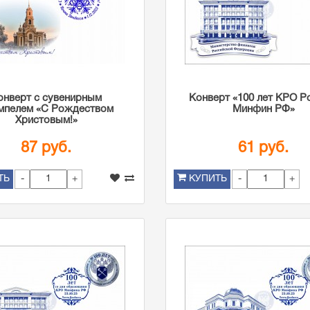
онверт с сувенирным
Конверт «100 лет КРО Р
мпелем «С Рождеством
Минфин РФ»
Христовым!»
87 руб.
61 руб.
-
+
-
+
ТЬ
КУПИТЬ