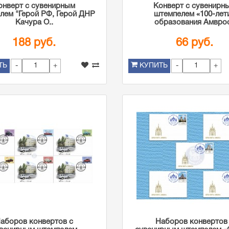
онверт с сувенирным
Конверт с сувенирн
лем "Герой РФ, Герой ДНР
штемпелем «100-лет
Качура О..
образования Амврос
188 руб.
66 руб.
-
+
-
+
ТЬ
КУПИТЬ
аборов конвертов с
Наборов конвертов