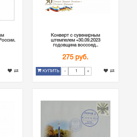
ым
Конверт с сувенирным
России.
штемпелем «30.09.2023
годовщина воссоед..
275 руб.
-
+
КУПИТЬ