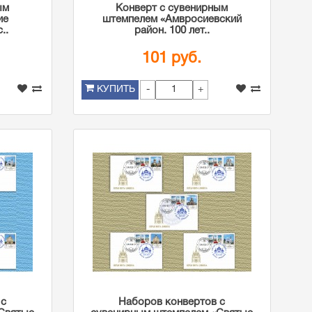
ым
Конверт с сувенирным
ие
штемпелем «Амвросиевский
..
район. 100 лет..
101 руб.
-
+
КУПИТЬ
 с
Наборов конвертов с