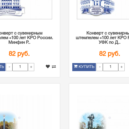
онверт с сувенирным
Конверт с сувенирн
лем «100 лет КРО России.
штемпелем «100 лет КРО 
Минфин Р..
УФК по Д..
82 руб.
82 руб.
-
+
-
+
ТЬ
КУПИТЬ