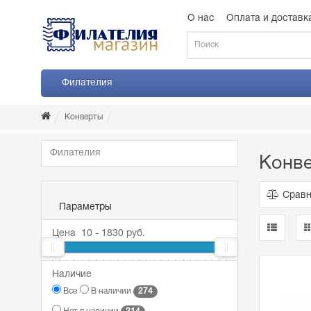
О нас
Оплата и доставк
Филателия
Конверты
Филателия
Конв
Сравн
Параметры
Цена
10
-
1830
руб.
10
Наличие
25
169
666
1830
274
Все
В наличии