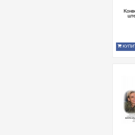
Конв
ште
КУПИ