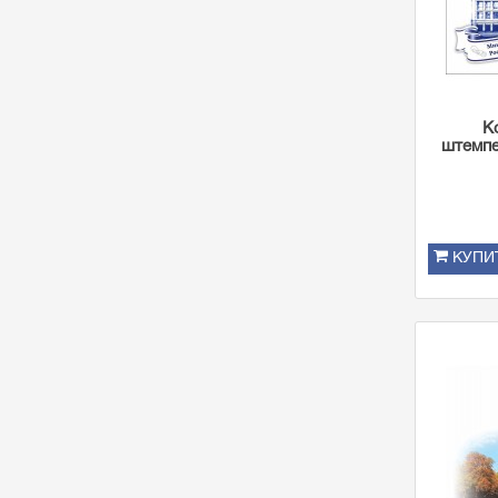
К
штемпе
КУПИ