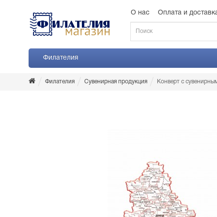
О нас
Оплата и доставк
Филателия
Филателия
Сувенирная продукция
Конверт с сувенирны