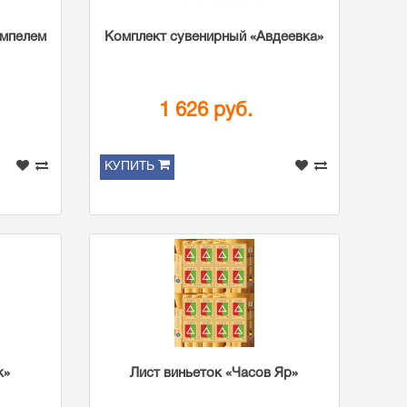
емпелем
Комплект сувенирный «Авдеевка»
1 626 руб.
КУПИТЬ
к»
Лист виньеток «Часов Яр»