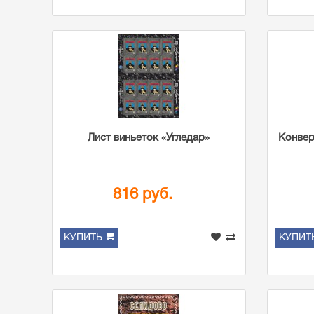
Лист виньеток «Угледар»
Конвер
816 руб.
КУПИТЬ
КУПИТ