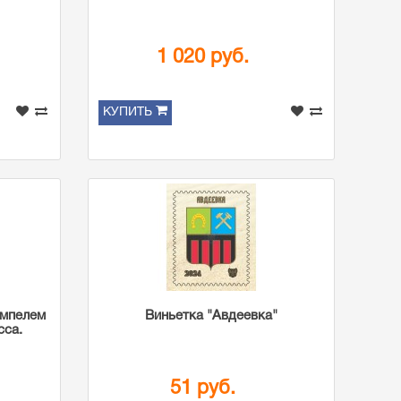
1 020 руб.
КУПИТЬ
емпелем
Виньетка "Авдеевка"
са.
51 руб.