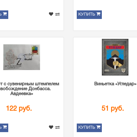
Ь
КУПИТЬ
т с сувенирным штемпелем
Виньетка «Угледар»
свобождение Донбасса.
Авдеевка»
122 руб.
51 руб.
Ь
КУПИТЬ