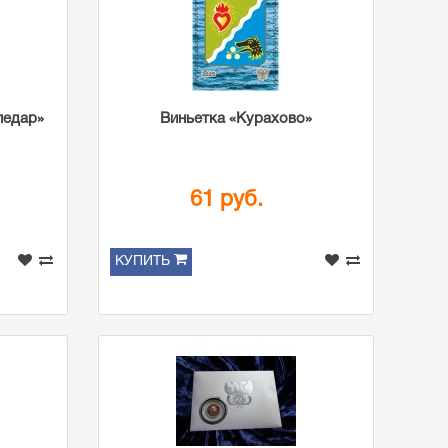
ледар»
Виньетка «Курахово»
61 руб.
КУПИТЬ