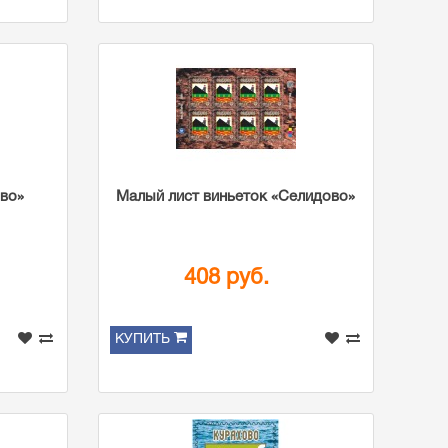
ово»
Малый лист виньеток «Селидово»
408 руб.
КУПИТЬ