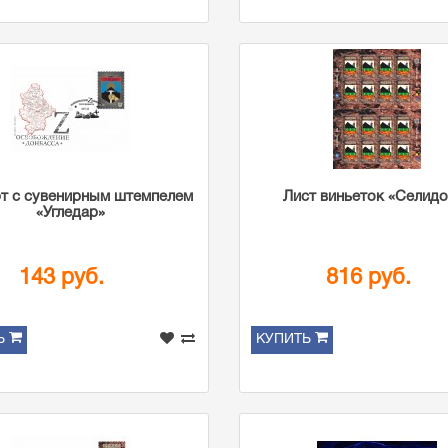
т с сувенирным штемпелем
Лист виньеток «Селид
«Угледар»
143 руб.
816 руб.
Ь
КУПИТЬ