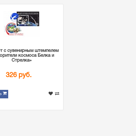
т с сувенирным штемпелем
орители космоса Белка и
Стрелка»
326 руб.
Ь