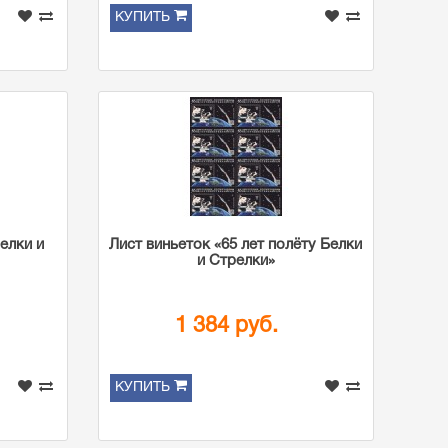
КУПИТЬ
елки и
Лист виньеток «65 лет полёту Белки
и Стрелки»
1 384 руб.
КУПИТЬ