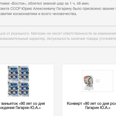
нике «Восток», облетел земной шар за 1 ч. 48 мин.
Совета СССР Юрию Алексеевичу Гагарину было присвоено звание 
вития космонавтики и всего человечества.
ься от реального. Магазин не несет ответственности за изменен
знакомительный характер. Актуальность наличия товара уточняйт
 виньеток «90 лет со дня
Конверт «90 лет со дня р
ождения Гагарин Ю.А.»
Гагарин Ю.А.»