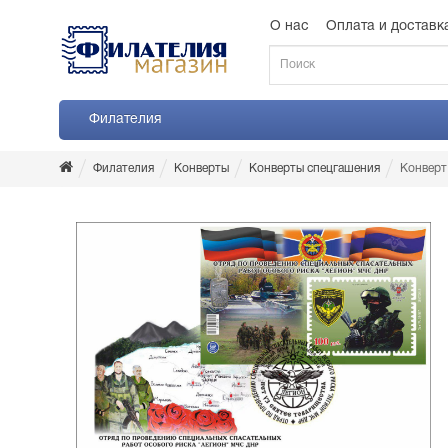
О нас
Оплата и доставк
Филателия
Филателия
Конверты
Конверты спецгашения
Конверт