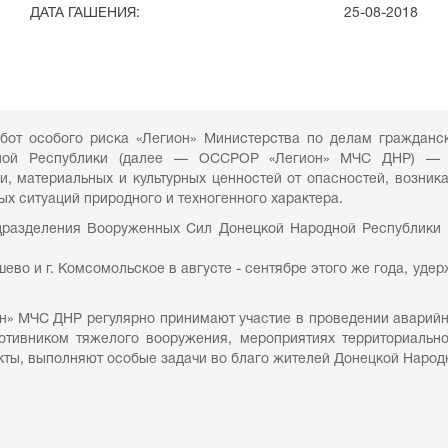
ДАТА ГАШЕНИЯ:
25-08-2018
бот особого риска «Легион» Министерства по делам гражданс
дной Республики (далее — ОССРОР «Легион» МЧС ДНР) — 
, материальных и культурных ценностей от опасностей, возни
ых ситуаций природного и техногенного характера.
одразделения Вооруженных Сил Донецкой Народной Республики
шево и г. Комсомольское в августе - сентябре этого же года, уде
 МЧС ДНР регулярно принимают участие в проведении аварийно-
отивником тяжелого вооружения, мероприятиях территориально
кты, выполняют особые задачи во благо жителей Донецкой Народ