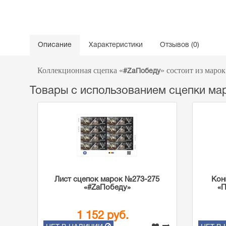
Описание
Характеристики
Отзывов (0)
Коллекционная сцепка «
» состоит из маро
#ZаПобеду
Товары с использованием сцепки ма
Лист сцепок марок №273-275
Кон
«#ZаПобеду»
«П
1 152 руб.