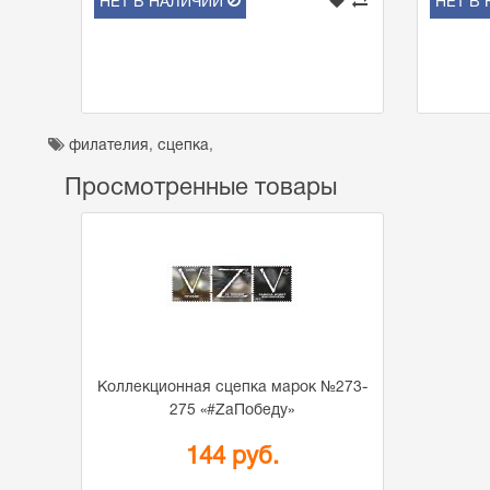
НЕТ В НАЛИЧИИ
НЕТ В
филателия
,
сцепка
,
Просмотренные товары
Коллекционная сцепка марок №273-
275 «#ZаПобеду»
144 руб.