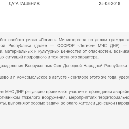
ДАТА ГАШЕНИЯ:
25-08-2018
бот особого риска «Легион» Министерства по делам гражданс
дной Республики (далее — ОССРОР «Легион» МЧС ДНР) — 
, материальных и культурных ценностей от опасностей, возни
ых ситуаций природного и техногенного характера.
одразделения Вооруженных Сил Донецкой Народной Республики
шево и г. Комсомольское в августе - сентябре этого же года, уде
 МЧС ДНР регулярно принимают участие в проведении аварийно-
отивником тяжелого вооружения, мероприятиях территориально
кты, выполняют особые задачи во благо жителей Донецкой Народ