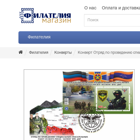
О нас
Оплата и доставк
Филателия
Филателия
Конверты
Конверт Отряд по проведению спе