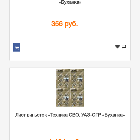
«Буханка»
356 руб.
Лист виньеток «Техника СВО. УАЗ-СГР «Буханка»