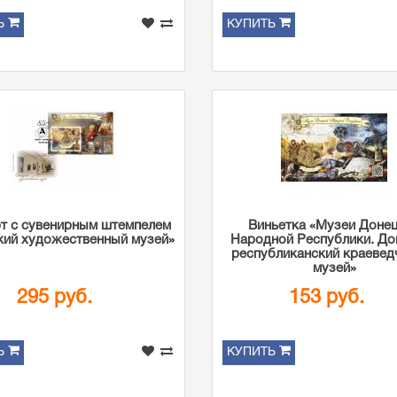
Ь
КУПИТЬ
т с сувенирным штемпелем
Виньетка «Музеи Доне
кий художественный музей»
Народной Республики. До
республиканский краевед
музей»
295 руб.
153 руб.
Ь
КУПИТЬ