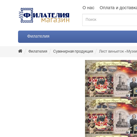
О нас
Оплата и доставк
Филателия
Филателия
Сувенирная продукция
Лист виньеток «Музеи