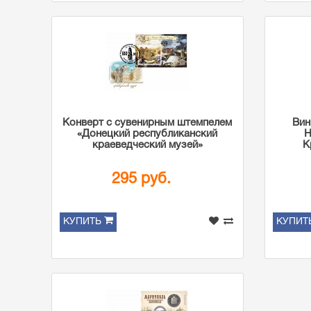
Конверт с сувенирным штемпелем
Вин
«Донецкий республиканский
Н
краеведческий музей»
К
295 руб.
КУПИТЬ
КУПИТ