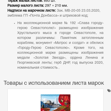
Тираж малых листов:
893 шт.
Размер малого листа:
297 × 210 мм.
Надписи на марочном листе:
Зак. МВ-20-05 23.03.2020,
эмблема ГП «Почта Донбасса» и штриховой код;
На хколлекционной марке № 192 «Слава городу-
герою Севастополю!» размещено изображение
Хрустального мыса в городе Севастополе, на
котором различимы: Памятник затопленным
кораблям, монумент «Матрос и солдат» и обелиск
«Городу-Герою Севастополю». Кроме того, на
коллекционной марке размещены изображения
медали «Золотая Звезда», ордена Ленина и
Георгиевской ленты; герб ДНР, год выпуска 2020,
номинальная стоимость .
Товары с использованием листа марок