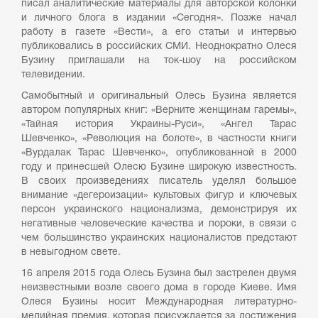
писал аналитические материалы для авторской колонки
и личного блога в издании «Сегодня». Позже начал
работу в газете «Вести», а его статьи и интервью
публиковались в российских СМИ. Неоднократно Олеся
Бузину приглашали на ток-шоу на российском
телевидении.
Самобытный и оригинальный Олесь Бузина является
автором популярных книг: «Верните женщинам гаремы»,
«Тайная история Украины-Руси», «Ангел Тарас
Шевченко», «Революция на болоте», в частности книги
«Вурдалак Тарас Шевченко», опубликованной в 2000
году и принесшей Олесю Бузине широкую известность.
В своих произведениях писатель уделял большое
внимание «дегероизации» культовых фигур и ключевых
персон украинского национализма, демонстрируя их
негативные человеческие качества и пороки, в связи с
чем большинство украинских националистов предстают
в невыгодном свете.
16 апреля 2015 года Олесь Бузина был застрелен двумя
неизвестными возле своего дома в городе Киеве. Имя
Олеся Бузины носит Международная литературно-
медийная премия, которая присуждается за достижения