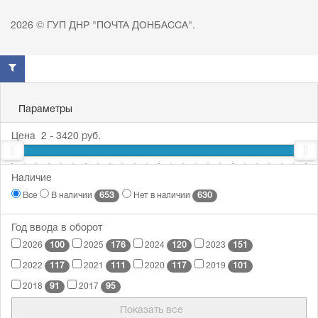
2026 © ГУП ДНР "ПОЧТА ДОНБАССА".
Параметры
Цена
2
-
3420
руб.
2
Наличие
29
304
1249
3420
653
630
Все
В наличии
Нет в наличии
Год ввода в оборот
100
176
120
151
2026
2025
2024
2023
117
111
117
101
2022
2021
2020
2019
91
95
2018
2017
Показать все