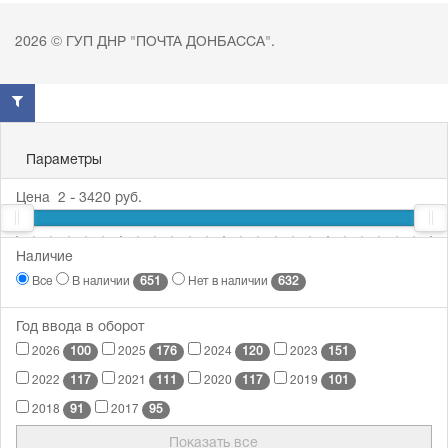
2026 © ГУП ДНР "ПОЧТА ДОНБАССА".
Параметры
Цена
2
-
3420
руб.
2
Наличие
29
304
1249
3420
651
632
Все
В наличии
Нет в наличии
Год ввода в оборот
100
176
120
151
2026
2025
2024
2023
117
111
117
101
2022
2021
2020
2019
91
95
2018
2017
Показать все