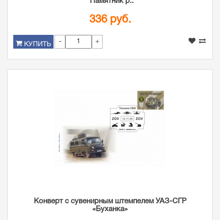
"Памятник р..
336 руб.
-
+
КУПИТЬ
Конверт с сувенирным штемпелем УАЗ-СГР
«Буханка»