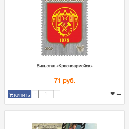
Виньетка «Красноармейск»
71 руб.
-
+
КУПИТЬ