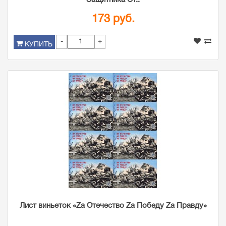
Защитника От..
173 руб.
-
+
КУПИТЬ
Лист виньеток «Zа Отечество Zа Победу Zа Правду»