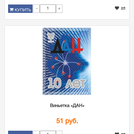
-
+
КУПИТЬ
Виньетка «ДАН»
51 руб.