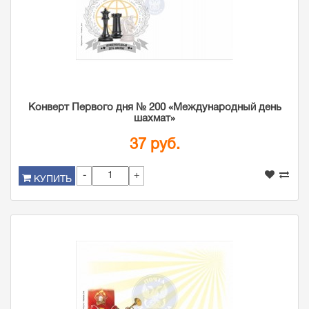
Конверт Первого дня № 200 «Международный день
шахмат»
37 руб.
-
+
КУПИТЬ