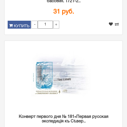
бассейн. 1721-2..
31 руб.
-
+
КУПИТЬ
Конверт первого дня № 181«Первая русская
экспедиція къ Сѣвер..