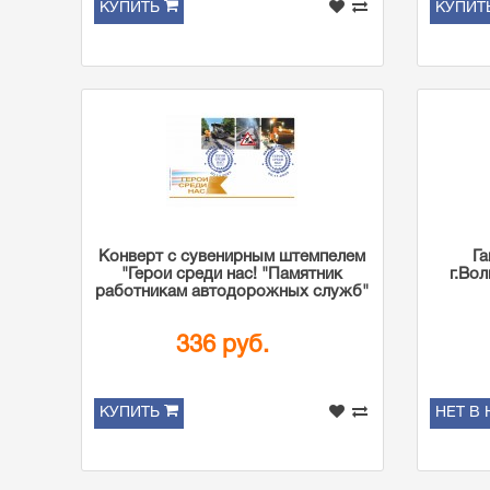
КУПИТЬ
КУПИТ
Конверт с сувенирным штемпелем
Г
"Герои среди нас! "Памятник
г.Во
работникам автодорожных служб"
336 руб.
КУПИТЬ
НЕТ В