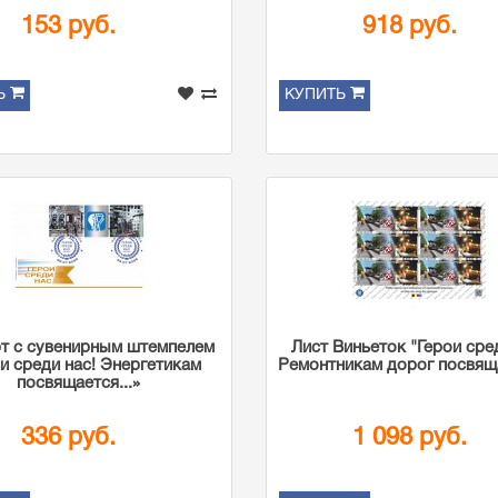
153 руб.
918 руб.
Ь
КУПИТЬ
т с сувенирным штемпелем
Лист Виньеток "Герои сре
и среди нас! Энергетикам
Ремонтникам дорог посвяща
посвящается...»
336 руб.
1 098 руб.