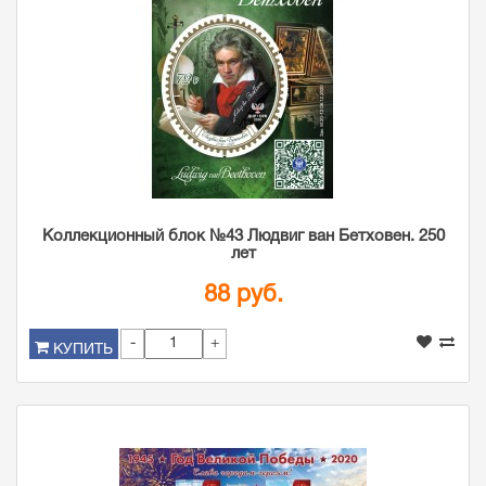
Коллекционный блок №43 Людвиг ван Бетховен. 250
лет
88 руб.
-
+
КУПИТЬ