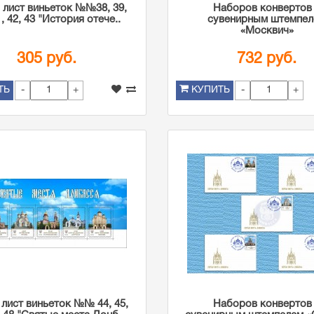
лист виньеток №№38, 39,
Наборов конвертов
1, 42, 43 "История отече..
сувенирным штемпе
«Москвич»
305 руб.
732 руб.
-
+
-
+
ТЬ
КУПИТЬ
лист виньеток №№ 44, 45,
Наборов конвертов