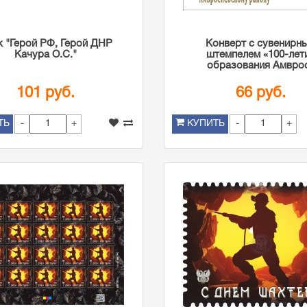
к "Герой РФ, Герой ДНР
Конверт с сувенирн
Качура О.С."
штемпелем «100-лет
образования Амврос
101 руб.
66 руб.
-
+
-
+
ТЬ
КУПИТЬ