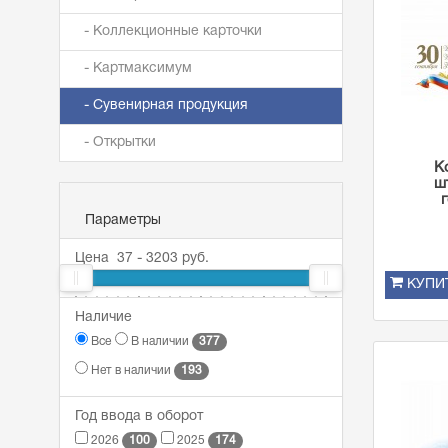
- Коллекционные карточки
- Картмаксимум
- Сувенирная продукция
- Открытки
К
ш
Параметры
Цена
37
-
3203
руб.
КУПИ
37
Наличие
62
309
1161
3203
377
Все
В наличии
193
Нет в наличии
Год ввода в оборот
100
174
2026
2025