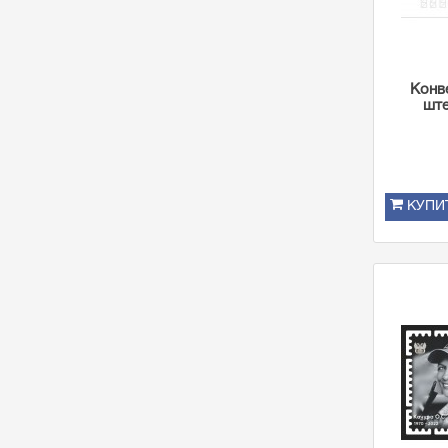
Конв
ште
КУПИ