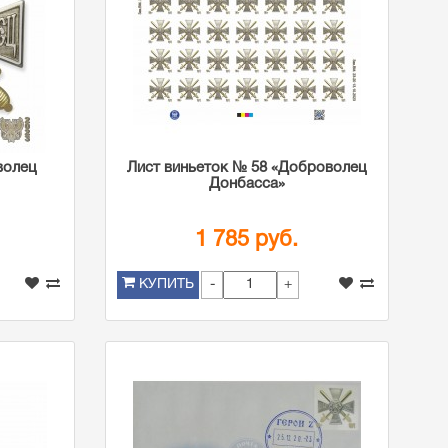
волец
Лист виньеток № 58 «Доброволец
Донбасса»
1 785 руб.
-
+
КУПИТЬ