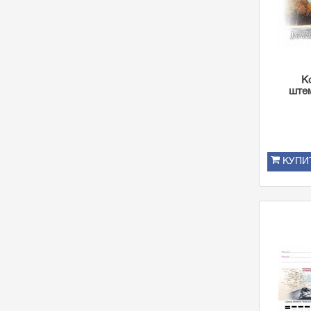
К
ште
КУПИ