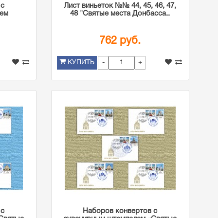
 с
Лист виньеток №№ 44, 45, 46, 47,
лем
48 "Святые места Донбасса..
762 руб.
-
+
КУПИТЬ
 с
Наборов конвертов с