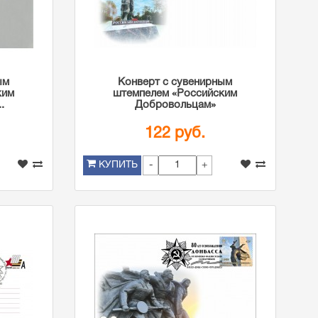
ым
Конверт с сувенирным
ким
штемпелем «Российским
.
Добровольцам»
122 руб.
-
+
КУПИТЬ