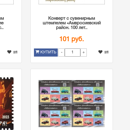
ым
Конверт с сувенирным
ие
штемпелем «Амвросиевский
..
район. 100 лет..
101 руб.
-
+
КУПИТЬ