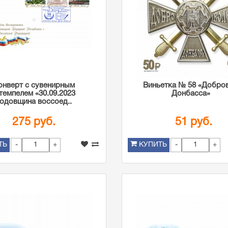
онверт с сувенирным
Виньетка № 58 «Добро
темпелем «30.09.2023
Донбасса»
годовщина воссоед..
275 руб.
51 руб.
-
+
-
+
ТЬ
КУПИТЬ