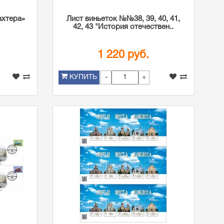
ахтера»
Лист виньеток №№38, 39, 40, 41,
42, 43 "История отечествен..
1 220 руб.
-
+
КУПИТЬ