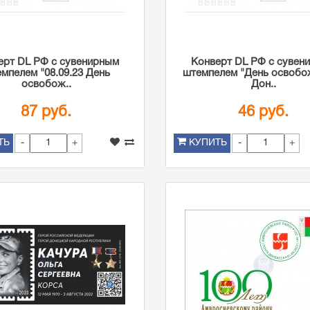
ерт DL РФ с сувенирным
Конверт DL РФ с сувен
мпелем "08.09.23 День
штемпелем "День освобо
освобож..
Дон..
87 руб.
46 руб.
-
+
-
+
ТЬ
КУПИТЬ