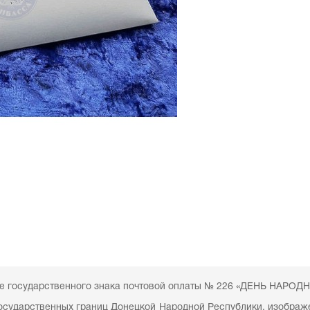
е государственного знака почтовой оплаты № 226 «ДЕНЬ НАРО
сударственных границ Донецкой Народной Республики, изображен