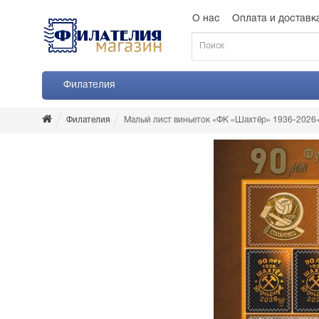
О нас
Оплата и доставк
Филателия
Филателия
Малый лист виньеток «ФК «Шахтёр» 1936-2026