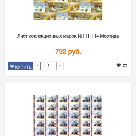
Лист коллекционных марок №111-114 Меотида
792 руб.
-
+
КУПИТЬ