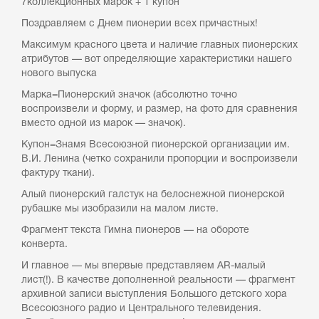
7коллекционных марок + 1 купон
Поздравляем с Днем пионерии всех причастных!
Максимум красного цвета и наличие главных пионерских
атрибутов — вот определяющие характеристики нашего
нового выпуска
Марка=Пионерский значок (абсолютно точно
воспроизвели и форму, и размер, на фото для сравнения
вместо одной из марок — значок).
Купон=Знамя Всесоюзной пионерской организации им.
В.И. Ленина (четко сохранили пропорции и воспроизвели
фактуру ткани).
Алый пионерский галстук на белоснежной пионерской
рубашке мы изобразили на малом листе.
Фрагмент текста Гимна пионеров — на обороте
конверта.
И главное — мы впервые представляем AR-малый
лист(!). В качестве дополненной реальности — фрагмент
архивной записи выступления Большого детского хора
Всесоюзного радио и Центрального телевидения.