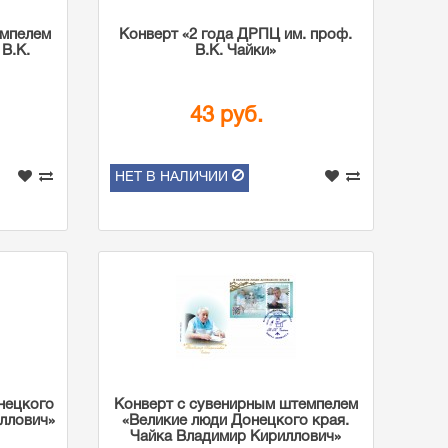
емпелем
Конверт «2 года ДРПЦ им. проф.
 В.К.
В.К. Чайки»
43 руб.
НЕТ В НАЛИЧИИ
нецкого
Конверт с сувенирным штемпелем
иллович»
«Великие люди Донецкого края.
Чайка Владимир Кириллович»