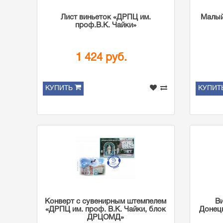
Лист виньеток «ДРПЦ им.
Малый
проф.В.К. Чайки»
1 424 руб.
КУПИТЬ
КУПИТ
Конверт с сувенирным штемпелем
Ви
«ДРПЦ им. проф. В.К. Чайки, блок
Донецк
ДРЦОМД»