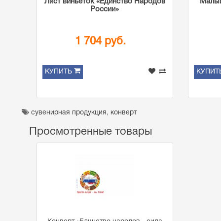
Лист виньеток «Единство Народов
Малый
России»
1 704 руб.
КУПИТЬ
КУПИТ
сувенирная продукция
,
конверт
Просмотренные товары