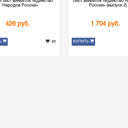
 лист виньеток «Единство
Лист виньеток «Единство 
Народов России»
России» (выпуск 2)
426 руб.
1 704 руб.
Ь
КУПИТЬ