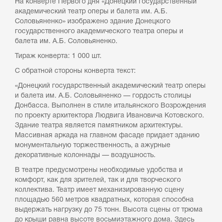
На конверте Первого дня «Донецкий государственный
академический театр оперы и балета им. А.Б.
Соловьяненко» изображено здание Донецкого
государственного академического театра оперы и
балета им. А.Б. Соловьяненко.
Тираж конверта: 1 000 шт.
С обратной стороны конверта текст:
«Донецкий государственный академический театр оперы
и балета им. А.Б. Соловьяненко — гордость столицы
Донбасса. Выполнен в стиле итальянского Возрождения
по проекту архитектора Людвига Ивановича Котовского.
Здание театра является памятником архитектуры.
Массивная аркада на главном фасаде придает зданию
монументальную торжественность, а ажурные
декоративные колоннады — воздушность.
В театре предусмотрены необходимые удобства и
комфорт, как для зрителей, так и для творческого
коллектива. Театр имеет механизированную сцену
площадью 560 метров квадратных, которая способна
выдержать нагрузку до 75 тонн. Высота сцены от трюма
до крыши равна высоте восьмиэтажного дома. Здесь