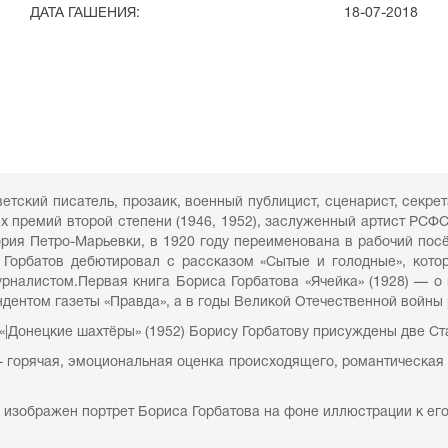
ДАТА ГАШЕНИЯ:
18-07-2018
ветский писатель, прозаик, военный публицист, сценарист, секр
ких премий второй степени (1946, 1952), заслуженный артист РСФС
ория Петро-Марьевки, в 1920 году переименована в рабочий по
 Горбатов дебютировал с рассказом «Сытые и голодные», кото
журналистом.Первая книга Бориса Горбатова «Ячейка» (1928) —
дентом газеты «Правда», а в годы Великой Отечественной войны
«|Донецкие шахтёры» (1952) Борису Горбатову присуждены две Ста
 горячая, эмоциональная оценка происходящего, романтическая пр
» изображен портрет Бориса Горбатова на фоне иллюстрации к ег