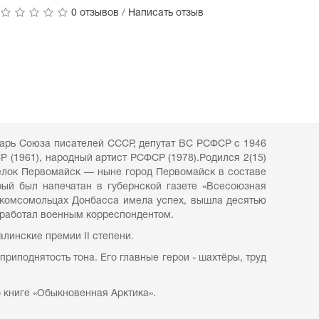
0 отзывов
/
Написать отзыв
етарь Союза писателей СССР, депутат ВС РСФСР с 1946
Р (1961), народный артист РСФСР (1978).Родился 2(15)
сёлок Первомайск — ныне город Первомайск в составе
рый был напечатан в губернской газете «Всесоюзная
 о комсомольцах Донбасса имела успех, вышла десятью
 работал военным корреспондентом.
линские премии II степени.
иподнятость тона. Его главные герои - шахтёры, труд
о книге «Обыкновенная Арктика».