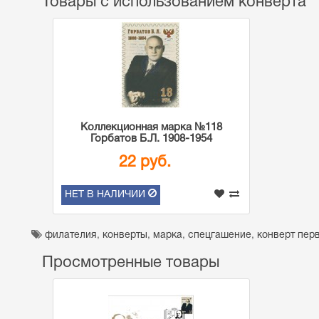
Товары с использованием конверта
Коллекционная марка №118
Горбатов Б.Л. 1908-1954
22 руб.
НЕТ В НАЛИЧИИ
филателия
,
конверты
,
марка
,
спецгашение
,
конверт пер
Просмотренные товары