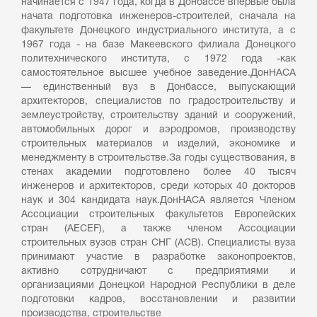
начинается с 1947 года, когда в Донбассе впервые была
начата подготовка инженеров-строителей, сначала на
факультете Донецкого индустриального института, а с
1967 года - на базе Макеевского филиала Донецкого
политехнического института, с 1972 года -как
самостоятельное высшее учебное заведение.ДонНАСА
— единственный вуз в Донбассе, выпускающий
архитекторов, специалистов по градостроительству и
землеустройству, строительству зданий и сооружений,
автомобильных дорог и аэродромов, производству
строительных материалов и изделий, экономике и
менеджменту в строительстве.За годы существования, в
стенах академии подготовлено более 40 тысяч
инженеров и архитекторов, среди которых 40 докторов
наук и 304 кандидата наук.ДонНАСА является Членом
Ассоциации строительных факультетов Европейских
стран (AECEF), а также членом Ассоциации
строительных вузов стран СНГ (АСВ). Специалисты вуза
принимают участие в разработке законопроектов,
активно сотрудничают с предприятиями и
организациями Донецкой Народной Республики в деле
подготовки кадров, восстановлении и развитии
производства, строительстве