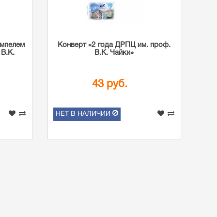
емпелем
Конверт «2 года ДРПЦ им. проф.
 В.К.
В.К. Чайки»
43 руб.
НЕТ В НАЛИЧИИ