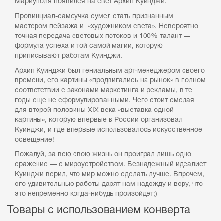
Мариуполя появился на свет Архип Куинджи.
Провинциал-самоучка сумел стать признанным
мастером пейзажа и «художником света». Невероятно
точная передача световых потоков и 100% талант —
формула успеха и той самой магии, которую
приписывают работам Куинджи.
Архип Куинджи был гениальным арт-менеджером своего
времени, его картины «продвигались на рынок» в полном
соответствии с законами маркетинга и рекламы, в те
годы еще не сформулированными. Чего стоит смелая
для второй половины XIX века «выставка одной
картины», которую впервые в России организовал
Куинджи, и где впервые использовалось искусственное
освещение!
Пожалуй, за всю свою жизнь он проиграл лишь одно
сражение — с мироустройством. Безнадежный идеалист
Куинджи верил, что мир можно сделать лучше. Впрочем,
его удивительные работы дарят нам надежду и веру, что
это непременно когда-нибудь произойдет;)
Товары с использованием конверта