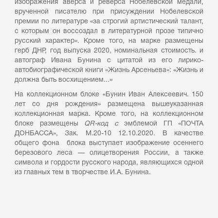
изображения аверса и реверса Нобелевской медали,
врученной писателю при присуждении Нобелевской
премии по литературе «за строгий артистический талант,
с которым он воссоздал в литературной прозе типично
русский характер». Кроме того, на марке размещены
герб ДНР, год выпуска 2020, номинальная стоимость. и
автограф Ивана Бунина с цитатой из его лирико-
автобиографической книги «Жизнь Арсеньева»: «Жизнь и
должна быть восхищением...»
На коллекционном блоке «Бунин Иван Алексеевич. 150
лет со дня рождения» размещена вышеуказанная
коллекционная марка. Кроме того, на коллекционном
блоке размещены
QR-код с
эмблемой ГП «ПОЧТА
ДОНБАССА», Зак. М.20-10 12.10.2020. В качестве
общего фона блока выступает изображение осеннего
березового леса — олицетворения России, а также
символа и гордости русского народа, являющихся одной
из главных тем в творчестве И.А. Бунина.